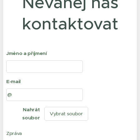
Neváhej nás
kontaktovat
Jméno a příjmení
E-mail
Nahrát
Vybrat soubor
soubor
Zpráva