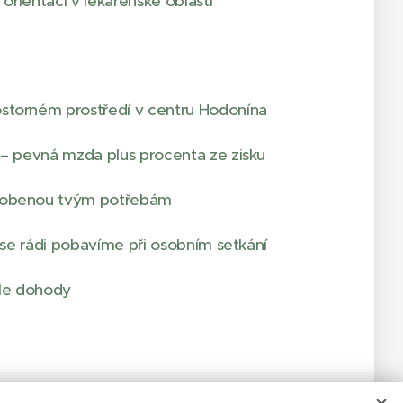
 orientaci v lékárenské oblasti
storném prostředí v centru Hodonína
 – pevná mzda plus procenta ze zisku
ůsobenou tvým potřebám
h se rádi pobavíme při osobním setkání
le dohody