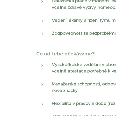
Lékárnická práce v moderní lék
včetně zdravé výživy, homeop
Vedení lékárny a řízení týmu m
Zodpovědnost za bezproblémový
Co od tebe očekáváme?
Vysokoškolské vzdělání v oboru
včetně atestace potřebné k ve
Manažerské schopnosti, odpově
nové značky
Flexibilitu v pracovní době (re