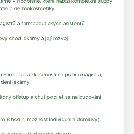
árně v Hodoníně, která nabízí komplexní služby
atie a dermokosmetiky
agistrů a farmaceutických asistentů
 chod lékárny a její rozvoj
 Farmacie a zkušenosti na pozici magistra,
dení lékárny
dný přístup a chuť podílet se na budování
žim 8 hodin, možnost individuální domluvy)