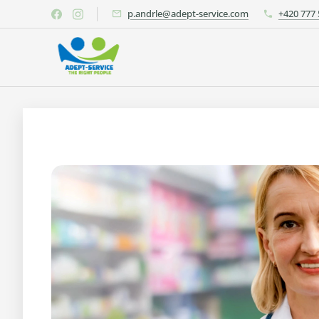
p.andrle@adept-service.com
+420 777 