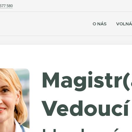
577 580
O NÁS
VOLNÁ
Magistr(
Vedoucí 