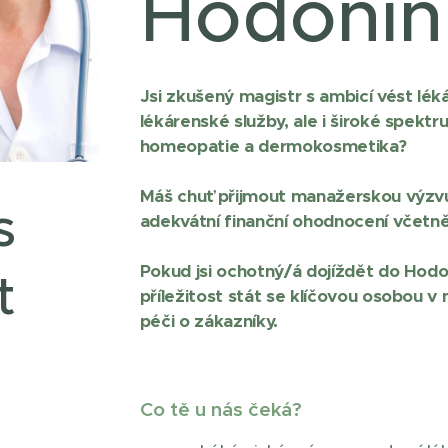
Hodonín,
Jsi zkušený magistr s ambicí vést lék
lékárenské služby, ale i široké spektru
homeopatie a dermokosmetika?
Máš chuť přijmout manažerskou výzvu,
s
adekvátní finanční ohodnocení včetně
Pokud jsi ochotný/á dojíždět do Hod
t
příležitost stát se klíčovou osobou v 
péči o zákazníky.
Co tě u nás čeká?