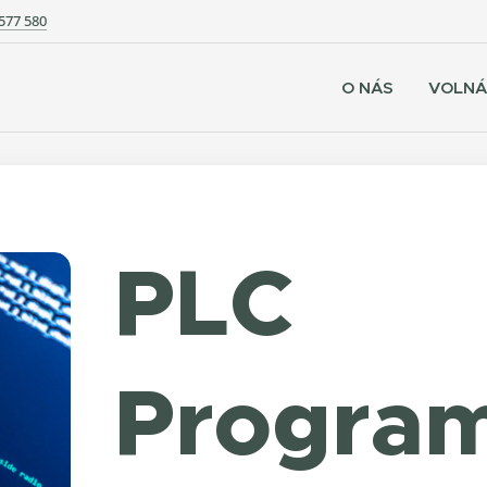
577 580
O NÁS
VOLNÁ
PLC
Progra