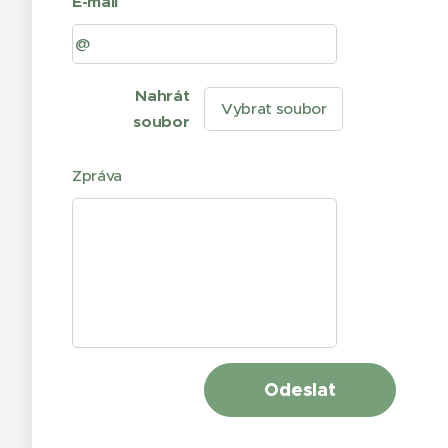
E-mail
Nahrát
Vybrat soubor
soubor
Zpráva
Odeslat