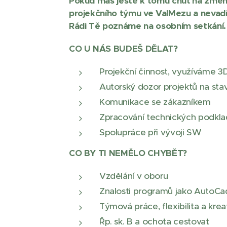
Pokud máš ještě k tomu chuť na změnu,
projekčního týmu ve ValMezu a nevadí
Rádi Tě poznáme na osobním setkání.
CO U NÁS BUDEŠ DĚLAT?
Projekční činnost, využíváme 3
Autorský dozor projektů na sta
Komunikace se zákazníkem
Zpracování technických podkla
Spolupráce při vývoji SW
CO BY TI NEMĚLO CHYBĚT?
Vzdělání v oboru
Znalosti programů jako AutoCad
Týmová práce, flexibilita a krea
Řp. sk. B a ochota cestovat