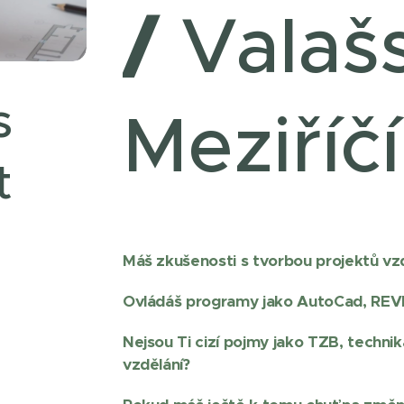
/
Valaš
s
Meziříčí
t
Máš zkušenosti s tvorbou projektů vz
Ovládáš programy jako AutoCad, REV
Nejsou Ti cizí pojmy jako TZB, techni
vzdělání?