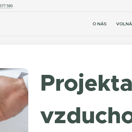
577 580
O NÁS
VOLNÁ
Projekt
vzducho