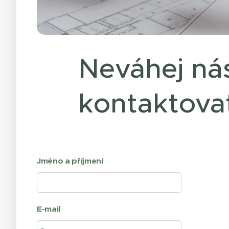
Neváhej ná
kontaktova
Jméno a příjmení
E-mail