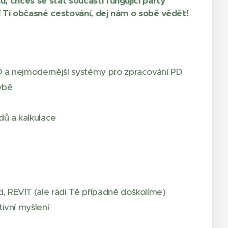
 chceš se stát součástí fungující party
 Ti občasné cestování, dej nám o sobě vědět!
D a nejmodernější systémy pro zpracování PD
vbě
dů a kalkulace
, REVIT (ale rádi Tě případně doškolíme)
tivní myšlení