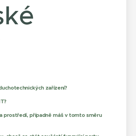
ské
duchotechnických zařízení?
IT?
ka prostředí, případně máš v tomto směru