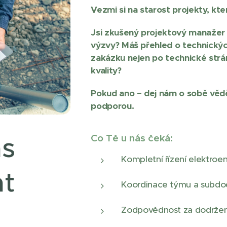
Vezmi si na starost projekty, kt
Jsi zkušený projektový manažer 
výzvy? Máš přehled o technickýc
zakázku nejen po technické strán
kvality?
Pokud ano – dej nám o sobě vědět
podporou.
ás
Co Tě u nás čeká:
Kompletní řízení elektroe
at
Koordinace týmu a subdoda
Zodpovědnost za dodržení