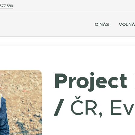
577 580
O NÁS
VOLNÁ
Project
/
ČR, Ev