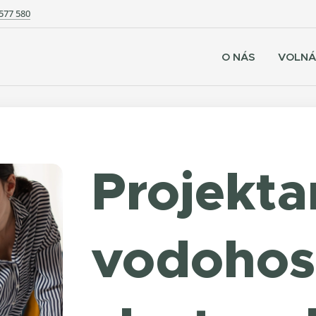
577 580
O NÁS
VOLNÁ
Projekta
vodohos