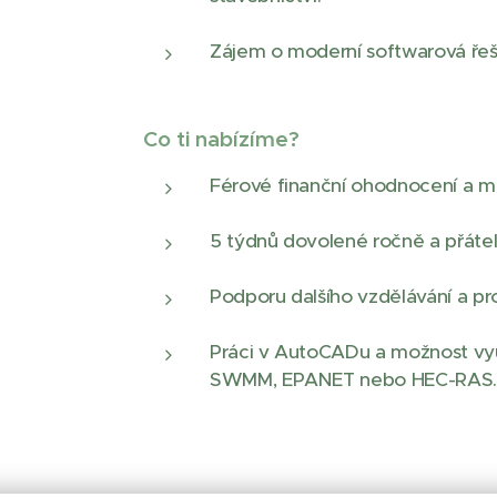
Zájem o moderní softwarová řeš
Co ti nabízíme?
Férové finanční ohodnocení a mo
5 týdnů dovolené ročně a přátel
Podporu dalšího vzdělávání a pro
Práci v AutoCADu a možnost využ
SWMM, EPANET nebo HEC-RAS.