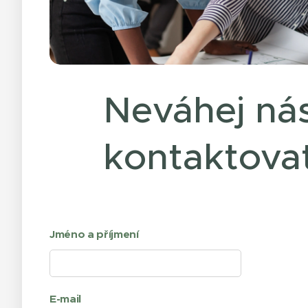
Neváhej ná
kontaktova
Jméno a příjmení
E-mail