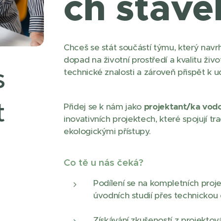
ch stave
Chceš se stát součástí týmu, který navrhu
dopad na životní prostředí a kvalitu živo
s
technické znalosti a zároveň přispět k 
t
Přidej se k nám jako
projektant/ka vod
inovativních projektech, které spojují t
ekologickými přístupy.
Co tě u nás čeká?
Podílení se na kompletních pro
úvodních studií přes technickou 
Získávání zkušeností z projektová