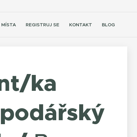
 MÍSTA
REGISTRUJ SE
KONTAKT
BLOG
nt/ka
podářský