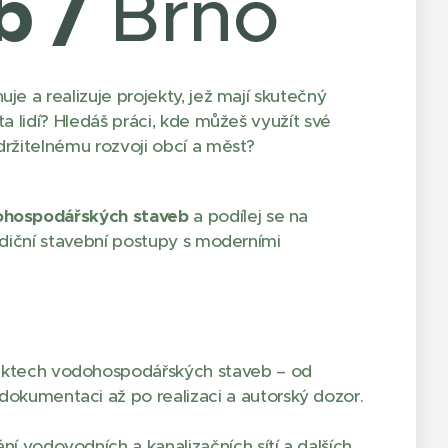
b /
Brno
je a realizuje projekty, jež mají skutečný
ta lidí? Hledáš práci, kde můžeš využít své
udržitelnému rozvoji obcí a měst?
ohospodářských staveb
a podílej se na
radiční stavební postupy s moderními
jektech vodohospodářských staveb – od
dokumentaci až po realizaci a autorský dozor.
ní vodovodních a kanalizačních sítí a dalších