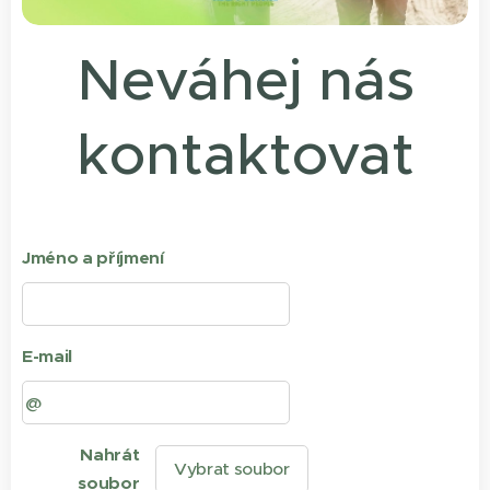
Neváhej nás
kontaktovat
Jméno a příjmení
E-mail
Nahrát
Vybrat soubor
soubor