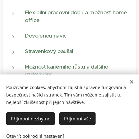
Flexibilní pracovní dobu a možnost home
office
Dovolenou navíc
Stravenkový paušál
Možnost kariérního růstu a dalšího
vzdělávání
Používáme cookies, abychom zajistili správné fungování a
Férový a individuální přístup
bezpečnost našich stránek. Tím vám můžeme zajistit tu
nejlepší zkušenost při jejich návštěvě.
Přijmout nezbytné
Přijmout vše
©
ADEPT-SERVICE HR s.r.o.
Otevřít pokročilá nastavení