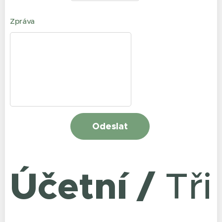
Zpráva
Odeslat
Účetní
/
Tři