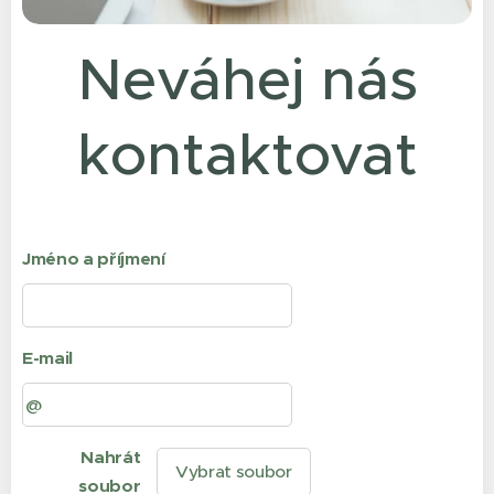
Neváhej nás
kontaktovat
Jméno a příjmení
E-mail
Nahrát
Vybrat soubor
soubor